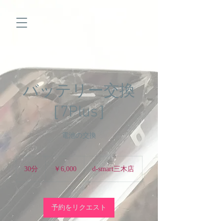
バッテリー交換
［7Plus］
電池の交換
6,000
円
30分
3
￥6,000
d-smart三木店
0
分
予約をリクエスト