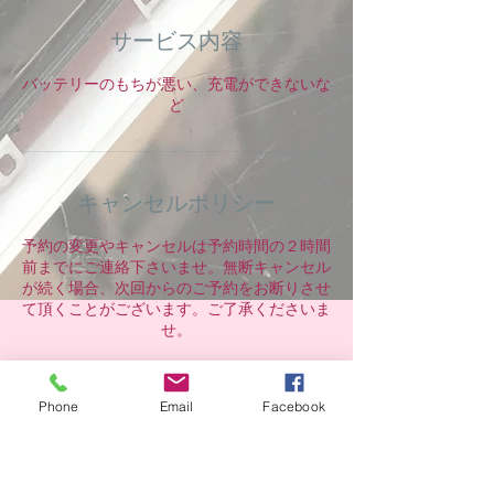
サービス内容
バッテリーのもちが悪い、充電ができないな
ど
キャンセルポリシー
予約の変更やキャンセルは予約時間の２時間
前までにご連絡下さいませ。無断キャンセル
が続く場合、次回からのご予約をお断りさせ
て頂くことがございます。ご了承くださいま
せ。
Phone
Email
Facebook
連絡先
Japan, 兵庫県三木市緑が丘町中１丁目１４ー
２６