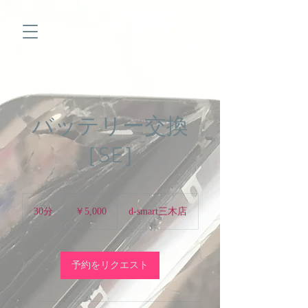
バッテリー交換
［SE］
5,000
円
30分
3
￥5,000
d-smart三木店
0
分
予約をリクエスト