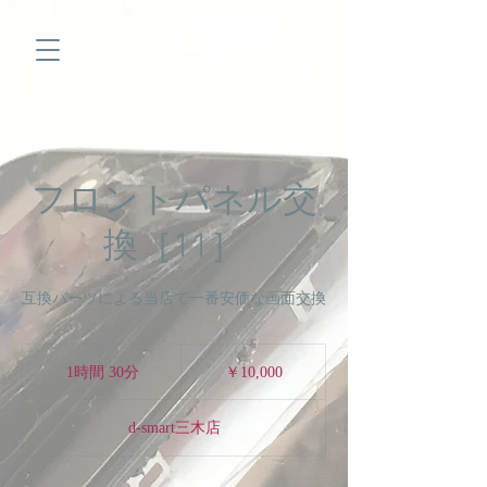
フロントパネル交
換［11］
互換パーツによる当店で一番安価な画面交換
10,000
円
1時間 30分
1
￥10,000
時
3
d-smart三木店
0
分