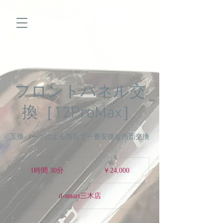
フロントパネル交
換［12ProMax］
互換パーツによる当店で一番安価な画面交換
24,000
円
1時間 30分
1
￥24,000
時
3
d-smart三木店
0
分