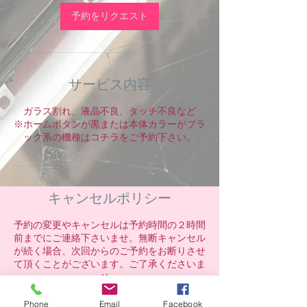
予約をリクエスト
サービス内容
ガラス割れ、液晶不良、タッチ不良など
※ホームボタンが黒または本体カラーがブラ
ック系の機種はコチラをご予約下さい。
キャンセルポリシー
予約の変更やキャンセルは予約時間の２時間
前までにご連絡下さいませ。無断キャンセル
が続く場合、次回からのご予約をお断りさせ
て頂くことがございます。ご了承くださいま
せ。
Phone
Email
Facebook