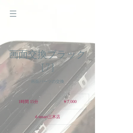
画面交換ブラック
［7］
画面パーツの交換
7,000
円
1時間 15分
1
￥7,000
時
1
d-smart三木店
5
分