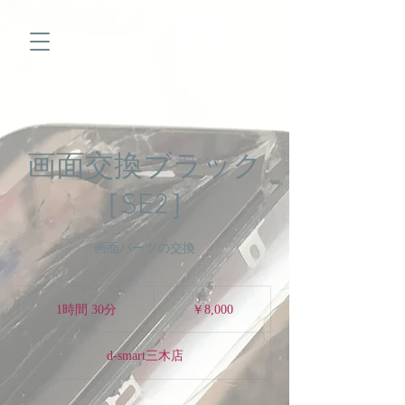
画面交換ブラック
［SE2］
画面パーツの交換
8,000
円
1時間 30分
1
￥8,000
時
3
d-smart三木店
0
分